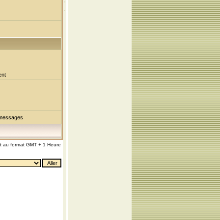
ent
 messages
nt au format GMT + 1 Heure