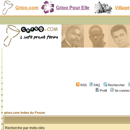
Grioo.com
Grioo Pour Elle
Village
RSS
FAQ
Rechercher
Profil
Se connect
grioo.com Index du Forum
Recherche par mots-clés: