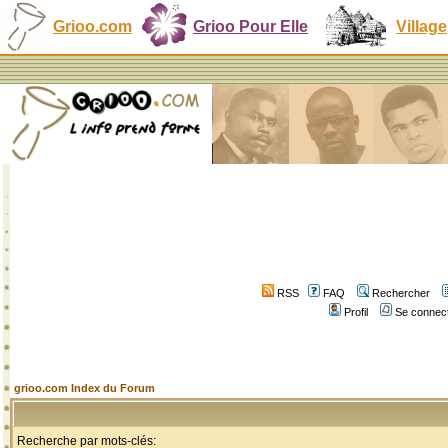
Grioo.com
Grioo Pour Elle
Village
RSS
FAQ
Rechercher
Profil
Se connect
grioo.com Index du Forum
Recherche par mots-clés: