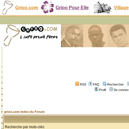
Grioo.com
Grioo Pour Elle
Village
RSS
FAQ
Rechercher
Profil
Se connect
grioo.com Index du Forum
Recherche par mots-clés: