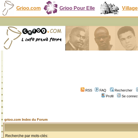
Grioo.com
Grioo Pour Elle
Village
RSS
FAQ
Rechercher
Profil
Se connect
grioo.com Index du Forum
Recherche par mots-clés: