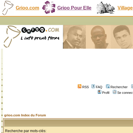
Grioo.com
Grioo Pour Elle
Village
RSS
FAQ
Rechercher
Profil
Se connect
grioo.com Index du Forum
Recherche par mots-clés: