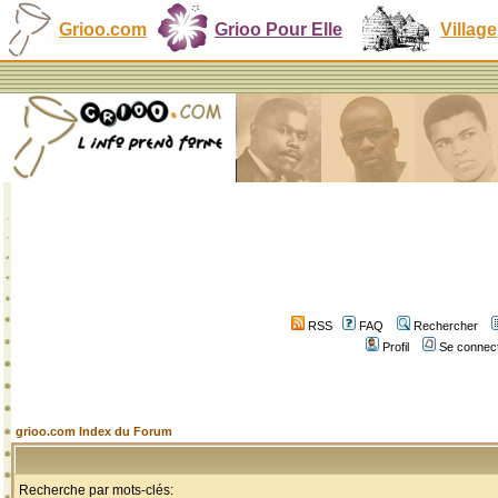
Grioo.com
Grioo Pour Elle
Village
RSS
FAQ
Rechercher
Profil
Se connect
grioo.com Index du Forum
Recherche par mots-clés: