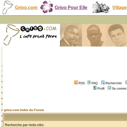
Grioo.com
Grioo Pour Elle
Village
RSS
FAQ
Rechercher
Profil
Se connect
grioo.com Index du Forum
Recherche par mots-clés: