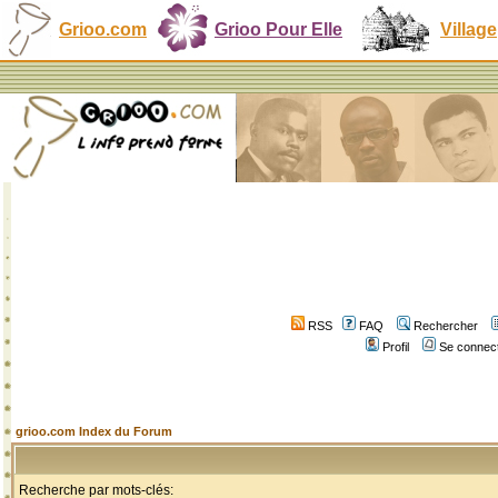
Grioo.com
Grioo Pour Elle
Village
RSS
FAQ
Rechercher
Profil
Se connect
grioo.com Index du Forum
Recherche par mots-clés: