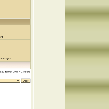
ent
 messages
nt au format GMT + 1 Heure