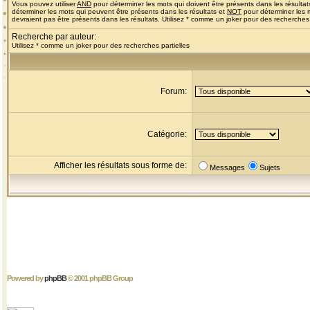
Vous pouvez utiliser
AND
pour déterminer les mots qui doivent être présents dans les résultat
déterminer les mots qui peuvent être présents dans les résultats et
NOT
pour déterminer les 
devraient pas être présents dans les résultats. Utilisez * comme un joker pour des recherches 
Recherche par auteur:
Utilisez * comme un joker pour des recherches partielles
Forum:
Catégorie:
Afficher les résultats sous forme de:
Messages
Sujets
Powered by
phpBB
© 2001 phpBB Group