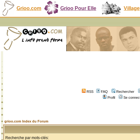
Grioo.com
Grioo Pour Elle
Village
RSS
FAQ
Rechercher
Profil
Se connect
grioo.com Index du Forum
Recherche par mots-clés: