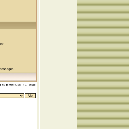
ent
 messages
nt au format GMT + 1 Heure