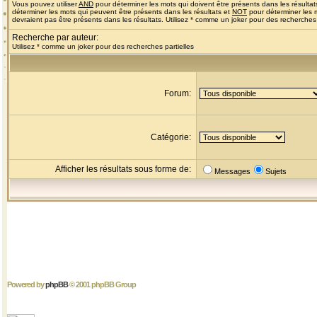
Vous pouvez utiliser
AND
pour déterminer les mots qui doivent être présents dans les résultat
déterminer les mots qui peuvent être présents dans les résultats et
NOT
pour déterminer les 
devraient pas être présents dans les résultats. Utilisez * comme un joker pour des recherches 
Recherche par auteur:
Utilisez * comme un joker pour des recherches partielles
Forum:
Catégorie:
Afficher les résultats sous forme de:
Messages
Sujets
Powered by
phpBB
© 2001 phpBB Group