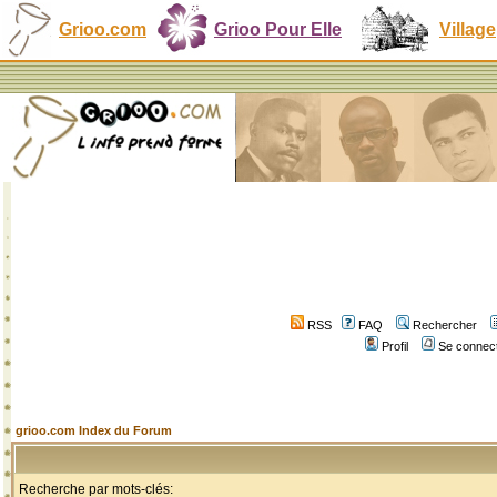
Grioo.com
Grioo Pour Elle
Village
RSS
FAQ
Rechercher
Profil
Se connect
grioo.com Index du Forum
Recherche par mots-clés: