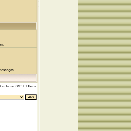
ent
 messages
nt au format GMT + 1 Heure