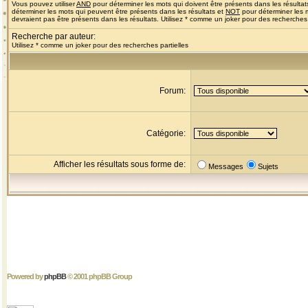
Vous pouvez utiliser
AND
pour déterminer les mots qui doivent être présents dans les résultat
déterminer les mots qui peuvent être présents dans les résultats et
NOT
pour déterminer les 
devraient pas être présents dans les résultats. Utilisez * comme un joker pour des recherches 
Recherche par auteur:
Utilisez * comme un joker pour des recherches partielles
Forum:
Catégorie:
Afficher les résultats sous forme de:
Messages
Sujets
Powered by
phpBB
© 2001 phpBB Group