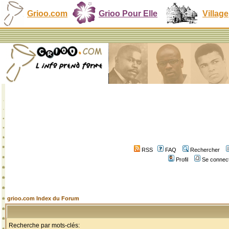
Grioo.com
Grioo Pour Elle
Village
RSS
FAQ
Rechercher
Profil
Se connect
grioo.com Index du Forum
Recherche par mots-clés: