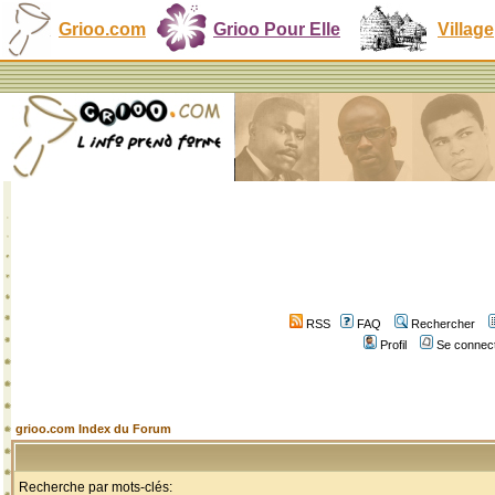
Grioo.com
Grioo Pour Elle
Village
RSS
FAQ
Rechercher
Profil
Se connect
grioo.com Index du Forum
Recherche par mots-clés: