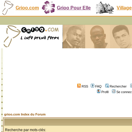
Grioo.com
Grioo Pour Elle
Village
RSS
FAQ
Rechercher
Profil
Se connect
grioo.com Index du Forum
Recherche par mots-clés: