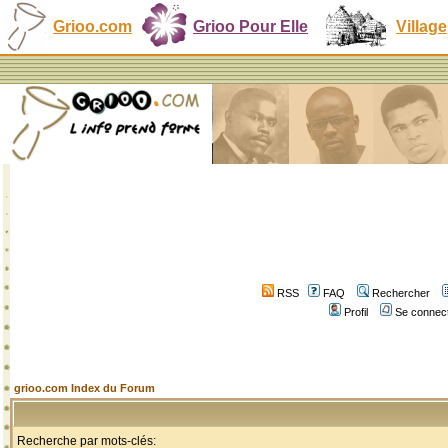
Grioo.com
Grioo Pour Elle
Village
RSS
FAQ
Rechercher
Profil
Se connect
grioo.com Index du Forum
Recherche par mots-clés: