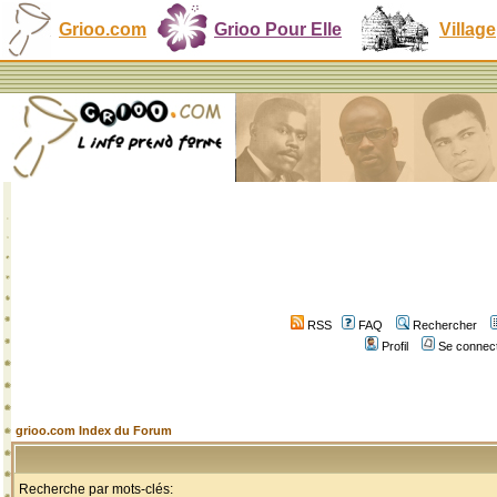
Grioo.com
Grioo Pour Elle
Village
RSS
FAQ
Rechercher
Profil
Se connect
grioo.com Index du Forum
Recherche par mots-clés: