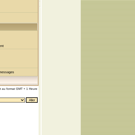
ent
 messages
nt au format GMT + 1 Heure