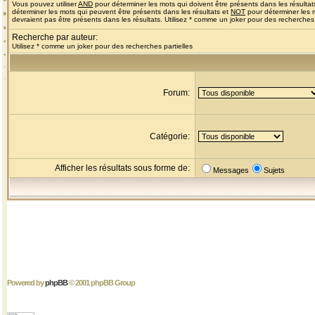
Vous pouvez utiliser
AND
pour déterminer les mots qui doivent être présents dans les résultat
déterminer les mots qui peuvent être présents dans les résultats et
NOT
pour déterminer les 
devraient pas être présents dans les résultats. Utilisez * comme un joker pour des recherches 
Recherche par auteur:
Utilisez * comme un joker pour des recherches partielles
Forum:
Catégorie:
Afficher les résultats sous forme de:
Messages
Sujets
Powered by
phpBB
© 2001 phpBB Group