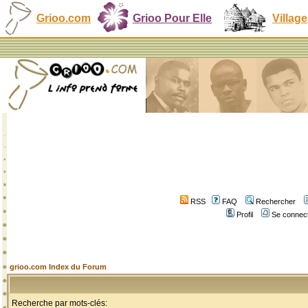
Grioo.com
Grioo Pour Elle
Village
RSS
FAQ
Rechercher
Profil
Se connect
grioo.com Index du Forum
Recherche par mots-clés: