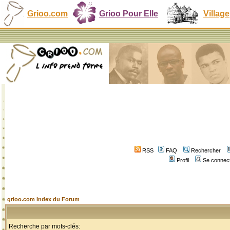
Grioo.com
Grioo Pour Elle
Village
RSS
FAQ
Rechercher
Profil
Se connect
grioo.com Index du Forum
Recherche par mots-clés: