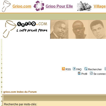
Grioo.com
Grioo Pour Elle
Village
RSS
FAQ
Rechercher
Profil
Se connect
grioo.com Index du Forum
Recherche par mots-clés: