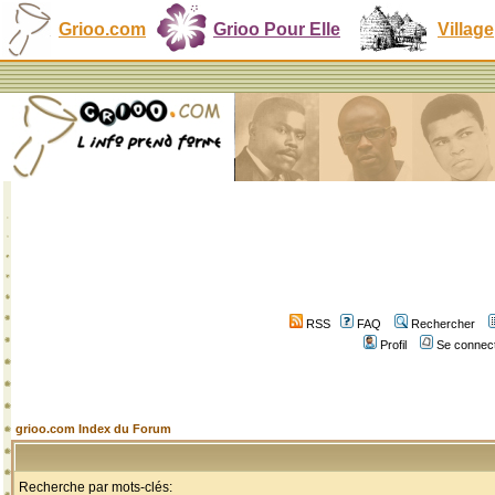
Grioo.com
Grioo Pour Elle
Village
RSS
FAQ
Rechercher
Profil
Se connect
grioo.com Index du Forum
Recherche par mots-clés: