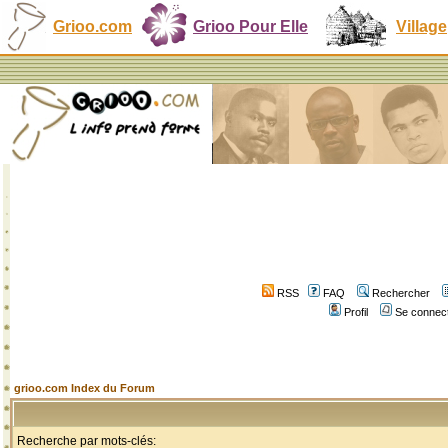
Grioo.com
Grioo Pour Elle
Village
RSS
FAQ
Rechercher
Profil
Se connect
grioo.com Index du Forum
Recherche par mots-clés: