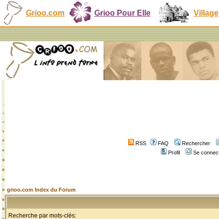
Grioo.com
Grioo Pour Elle
Village
RSS
FAQ
Rechercher
Profil
Se connect
grioo.com Index du Forum
Recherche par mots-clés: