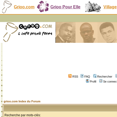
Grioo.com
Grioo Pour Elle
Village
RSS
FAQ
Rechercher
Profil
Se connect
grioo.com Index du Forum
Recherche par mots-clés: