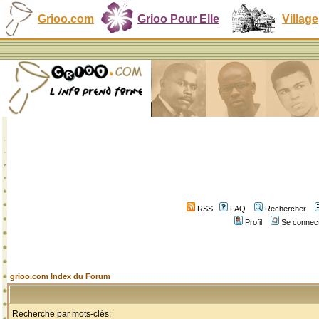
Grioo.com
Grioo Pour Elle
Village
RSS
FAQ
Rechercher
Profil
Se connect
grioo.com Index du Forum
Recherche par mots-clés: