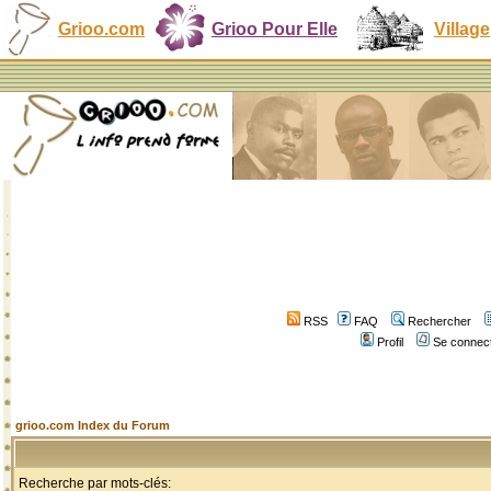
Grioo.com
Grioo Pour Elle
Village
RSS
FAQ
Rechercher
Profil
Se connect
grioo.com Index du Forum
Recherche par mots-clés: