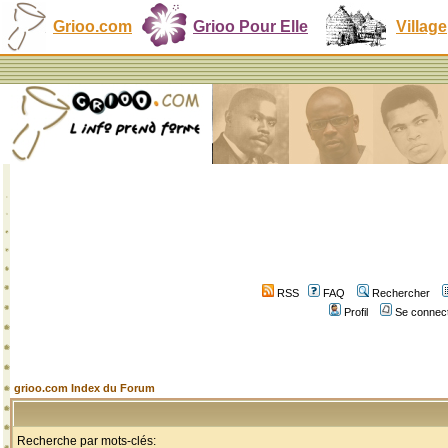
Grioo.com
Grioo Pour Elle
Village
RSS
FAQ
Rechercher
Profil
Se connect
grioo.com Index du Forum
Recherche par mots-clés: