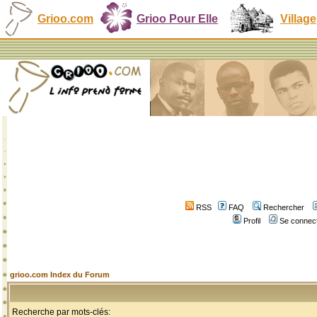
Grioo.com
Grioo Pour Elle
Village
RSS
FAQ
Rechercher
Profil
Se connect
grioo.com Index du Forum
Recherche par mots-clés: