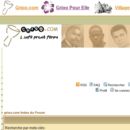
Grioo.com
Grioo Pour Elle
Village
RSS
FAQ
Rechercher
Profil
Se connect
grioo.com Index du Forum
Recherche par mots-clés: