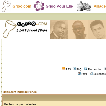
Grioo.com
Grioo Pour Elle
Village
RSS
FAQ
Rechercher
Profil
Se connect
grioo.com Index du Forum
Recherche par mots-clés: