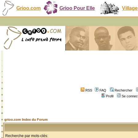
Grioo.com
Grioo Pour Elle
Village
RSS
FAQ
Rechercher
Profil
Se connect
grioo.com Index du Forum
Recherche par mots-clés: