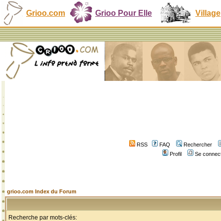
Grioo.com
Grioo Pour Elle
Village
RSS
FAQ
Rechercher
Profil
Se connect
grioo.com Index du Forum
Recherche par mots-clés: