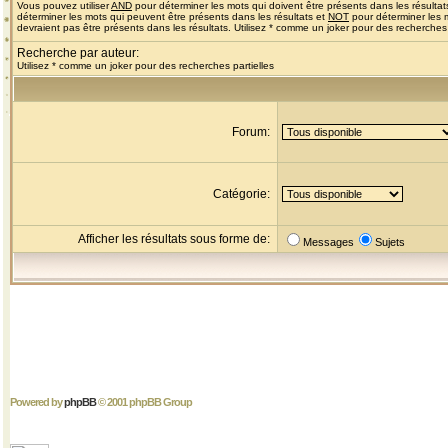
Vous pouvez utiliser
AND
pour déterminer les mots qui doivent être présents dans les résultat
déterminer les mots qui peuvent être présents dans les résultats et
NOT
pour déterminer les 
devraient pas être présents dans les résultats. Utilisez * comme un joker pour des recherches 
Recherche par auteur:
Utilisez * comme un joker pour des recherches partielles
Forum:
Catégorie:
Afficher les résultats sous forme de:
Messages
Sujets
Powered by
phpBB
© 2001 phpBB Group