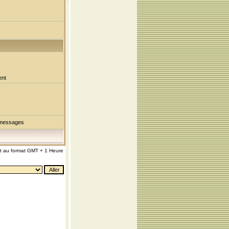
ent
 messages
nt au format GMT + 1 Heure