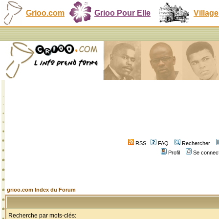
Grioo.com
Grioo Pour Elle
Village
RSS
FAQ
Rechercher
Profil
Se connect
grioo.com Index du Forum
Recherche par mots-clés: