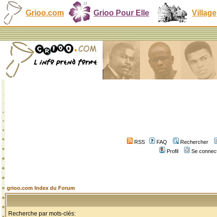
Grioo.com
Grioo Pour Elle
Village
RSS
FAQ
Rechercher
Profil
Se connect
grioo.com Index du Forum
Recherche par mots-clés: