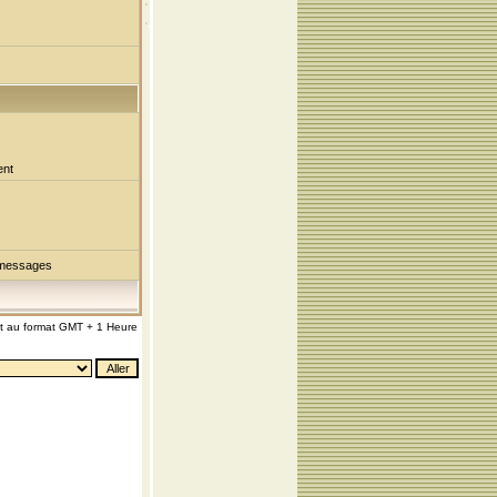
ent
 messages
nt au format GMT + 1 Heure