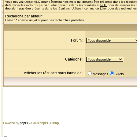
Vous pouvez utiliser
AND
pour déterminer les mots qui doivent être présents dans les résultat
déterminer les mots qui peuvent être présents dans les résultats et
NOT
pour déterminer les 
devraient pas être présents dans les résultats. Utilisez * comme un joker pour des recherches 
Recherche par auteur:
Utilisez * comme un joker pour des recherches partielles
Forum:
Catégorie:
Afficher les résultats sous forme de:
Messages
Sujets
Powered by
phpBB
© 2001 phpBB Group