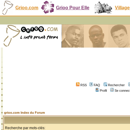
Grioo.com
Grioo Pour Elle
Village
RSS
FAQ
Rechercher
Profil
Se connect
grioo.com Index du Forum
Recherche par mots-clés: