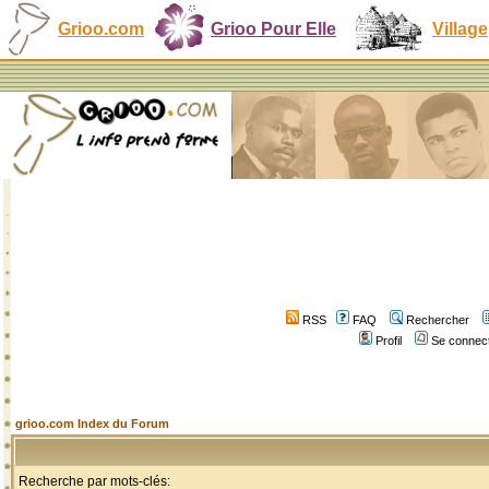
Grioo.com
Grioo Pour Elle
Village
RSS
FAQ
Rechercher
Profil
Se connect
grioo.com Index du Forum
Recherche par mots-clés: