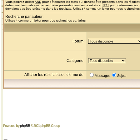
Vous pouvez utiliser
AND
pour déterminer les mots qui doivent être présents dans les résultat
déterminer les mots qui peuvent être présents dans les résultats et
NOT
pour déterminer les 
devraient pas être présents dans les résultats. Utilisez * comme un joker pour des recherches 
Recherche par auteur:
Utilisez * comme un joker pour des recherches partielles
Forum:
Catégorie:
Afficher les résultats sous forme de:
Messages
Sujets
Powered by
phpBB
© 2001 phpBB Group