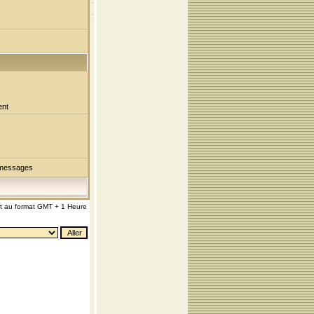
ent
 messages
nt au format GMT + 1 Heure