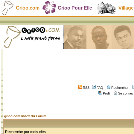
Grioo.com
Grioo Pour Elle
Village
RSS
FAQ
Rechercher
Profil
Se connect
grioo.com Index du Forum
Recherche par mots-clés: