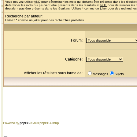
Vous pouvez utiliser
AND
pour déterminer les mots qui doivent être présents dans les résultat
déterminer les mots qui peuvent être présents dans les résultats et
NOT
pour déterminer les 
devraient pas être présents dans les résultats. Utilisez * comme un joker pour des recherches 
Recherche par auteur:
Utilisez * comme un joker pour des recherches partielles
Forum:
Catégorie:
Afficher les résultats sous forme de:
Messages
Sujets
Powered by
phpBB
© 2001 phpBB Group