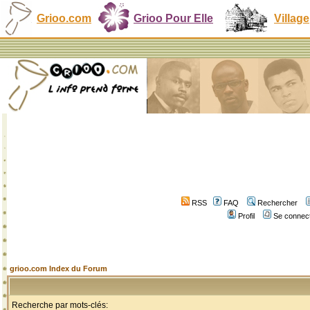
Grioo.com
Grioo Pour Elle
Village
RSS
FAQ
Rechercher
Profil
Se connect
grioo.com Index du Forum
Recherche par mots-clés: