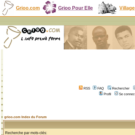
Grioo.com
Grioo Pour Elle
Village
RSS
FAQ
Rechercher
Profil
Se connect
grioo.com Index du Forum
Recherche par mots-clés: