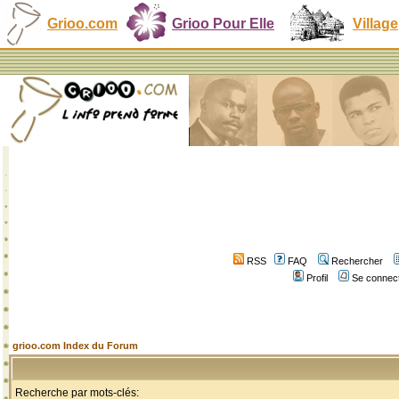
Grioo.com
Grioo Pour Elle
Village
RSS
FAQ
Rechercher
Profil
Se connect
grioo.com Index du Forum
Recherche par mots-clés: