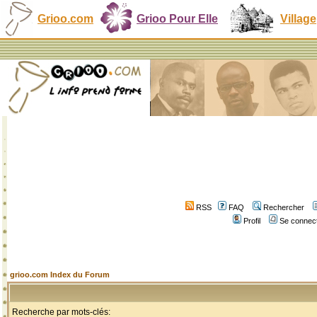
Grioo.com
Grioo Pour Elle
Village
RSS
FAQ
Rechercher
Profil
Se connect
grioo.com Index du Forum
Recherche par mots-clés: