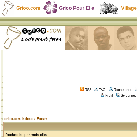
Grioo.com
Grioo Pour Elle
Village
RSS
FAQ
Rechercher
Profil
Se connect
grioo.com Index du Forum
Recherche par mots-clés: