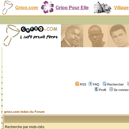
Grioo.com
Grioo Pour Elle
Village
RSS
FAQ
Rechercher
Profil
Se connect
grioo.com Index du Forum
Recherche par mots-clés: